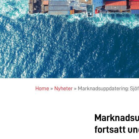
Home
»
Nyheter
»
Marknadsuppdatering: Sjöfra
Marknadsup
fortsatt u