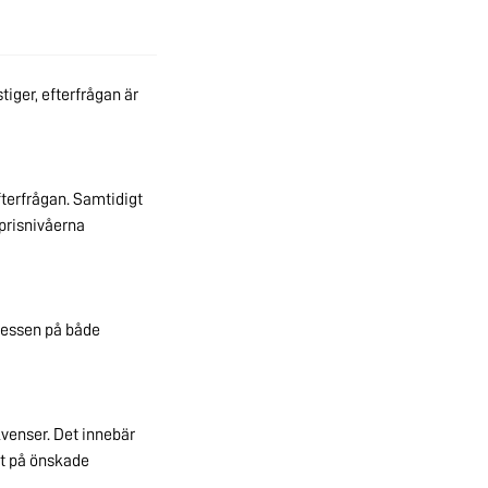
tiger, efterfrågan är
terfrågan.
Samtidigt
 prisnivåerna
pressen på både
kvenser.
Det innebär
et på önskade