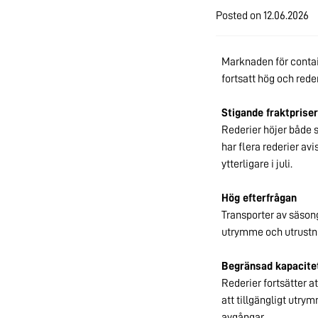
Posted on
12.06.2026
Marknaden för contain
fortsatt hög och reder
Stigande fraktpriser
Rederier höjer både 
har flera rederier av
ytterligare i juli.
Hög efterfrågan
Transporter av säsong
utrymme och utrustn
Begränsad kapacite
Rederier fortsätter 
att
tillgängligt utrym
avgångar.