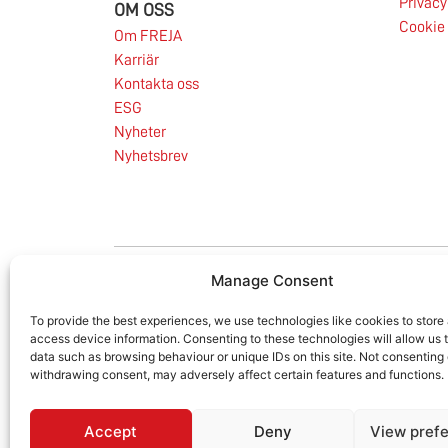
Privacy
OM OSS
till Europa är fortsatt under press.
Cookie 
Om FREJA
Karriär
Läs mer
Kontakta oss
ESG
Nyheter
Nyhetsbrev
Manage Consent
LinkedIn
To provide the best experiences, we use technologies like cookies to store
access device information. Consenting to these technologies will allow us 
data such as browsing behaviour or unique IDs on this site. Not consenting 
withdrawing consent, may adversely affect certain features and functions.
Accept
Deny
View pref