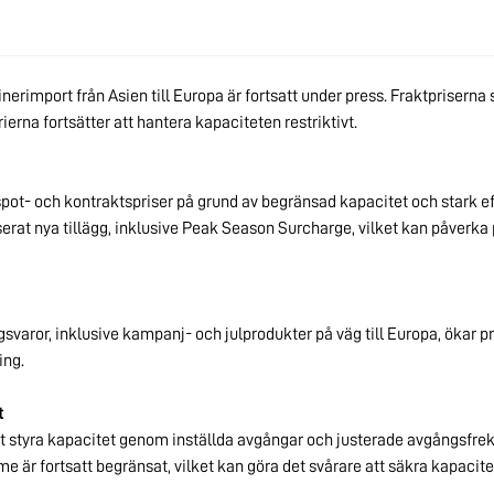
erimport från Asien till Europa är fortsatt under press.
Fraktpriserna s
ierna fortsätter att hantera kapaciteten restriktivt.
spot- och kontraktspriser på grund av begränsad kapacitet och stark ef
iserat nya tillägg, inklusive Peak Season Surcharge, vilket kan påverka
svaror, inklusive kampanj- och julprodukter på väg till Europa, ökar 
ing.
t
att styra kapacitet genom inställda avgångar och justerade avgångsfre
me är fortsatt begränsat, vilket kan göra det svårare att säkra kapacit