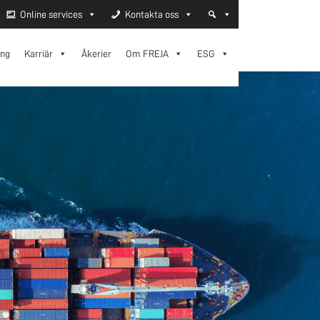
Online services
Kontakta oss
ing
Karriär
Åkerier
Om FREJA
ESG