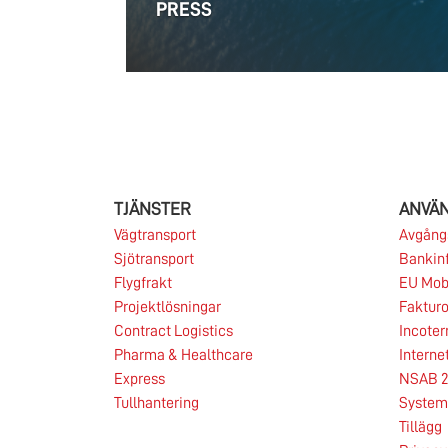
PRESS
TJÄNSTER
ANVÄ
Vägtransport
Avgångs
Sjötransport
Bankin
Flygfrakt
EU Mobi
Projektlösningar
Fakturo
Contract Logistics
Incote
Pharma & Healthcare
Interne
12.06.2026
Express
NSAB 2
Tullhantering
System 
Tillägg
Marknaden för containerimport från Asien