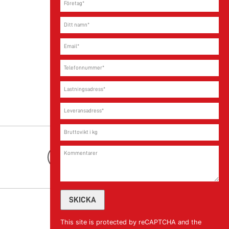
FREJA bygger nytt huvudkontor i Sverige
Läs mer
Youtube
This site is protected by reCAPTCHA and the