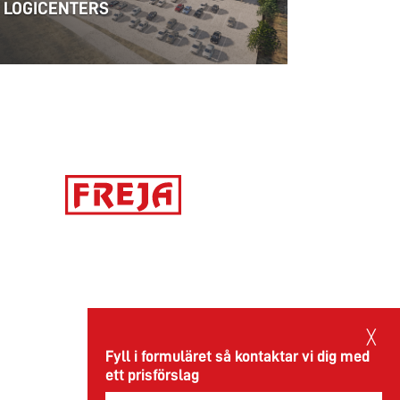
LOGICENTERS
27.02.2026
╳
Fyll i formuläret så kontaktar vi dig med
ett prisförslag