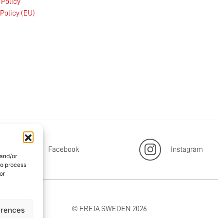
 Policy
oljetillägg
Policy (EU)
Läs mer
Facebook
Instagram
 and/or
to process
or
© FREJA SWEDEN 2026
erences