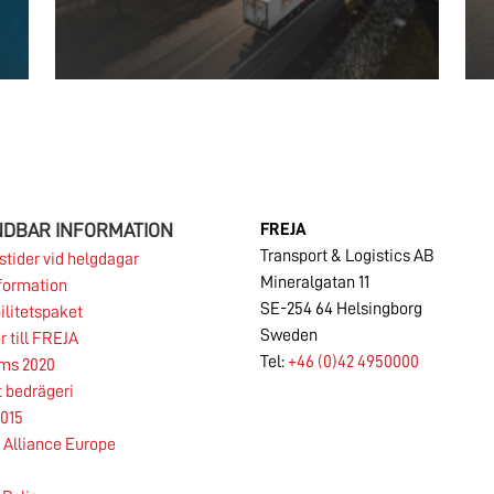
NDBAR INFORMATION
FREJA
Transport & Logistics AB
tider vid helgdagar
Mineralgatan 11
formation
SE-254 64 Helsingborg
litetspaket
Sweden
r till FREJA
Tel:
+46 (0)42 4950000
rms 2020
t bedrägeri
11.03.2026
015
Alliance Europe
Information till FREJAs kunder ang.