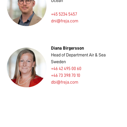
Ocean
+45 5234 5457
dni@freja.com
Diana Birgersson
Head of Department Air & Sea
Sweden
+46 42 495 00 60
+46 73 398 70 10
dbi@freja.com