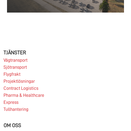
11.03.2026
Information till FREJAs kunder ang. oljetillägg
TJÄNSTER
Vägtransport
Sjötransport
Läs mer
Flygfrakt
Projektlösningar
Contract Logistics
Pharma & Healthcare
27.02.2026
Express
Tullhantering
FREJA bygger nytt huvudkontor i Sverige
OM OSS