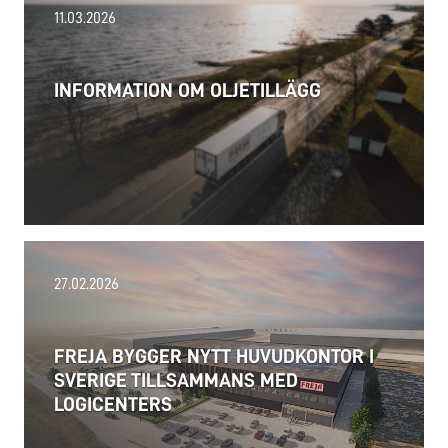
11.03.2026
INFORMATION OM OLJETILLÄGG
12.06.2026
27.02.2026
Marknaden för containerimport från Asien till Europa
är fortsatt under press.
FREJA BYGGER NYTT HUVUDKONTOR I
SVERIGE TILLSAMMANS MED
LOGICENTERS
Läs mer